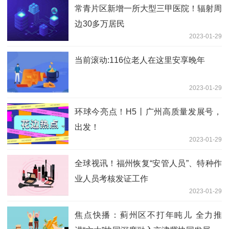
常青片区新增一所大型三甲医院！辐射周
边30多万居民
2023-01-29
当前滚动:116位老人在这里安享晚年
2023-01-29
环球今亮点！H5丨广州高质量发展号，
出发！
2023-01-29
全球视讯！福州恢复“安管人员”、特种作
业人员考核发证工作
2023-01-29
焦点快播：蓟州区不打年盹儿 全力推