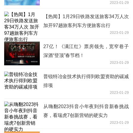
2023-01-29
【热闻】1月29日铁路发送旅客34万人次
加开97趟旅客列车方便旅客出行
2023-01-29
27亿！《满江红》票房领先，宽窄巷子
深酒“登顶”春节档！
2023-01-29
普锐特冶金技术执行得到欧盟资助的碳减
排项
2023-01-29
从嗨翻2023抖音小年夜到抖音新春挑战
赛，看瑞虎7创新营销的硬实力
2023-01-29