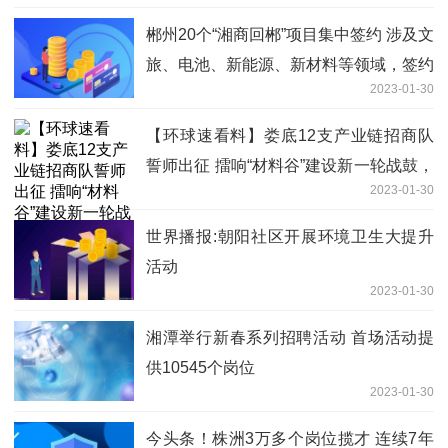
郴州20个“湘商回郴”项目集中签约 涉及文
旅、电池、新能源、新材料等领域，签约
2023-01-30
总金额276.16亿元
【环球速看料】娄底12支产业链招商队
誓师出征 擂响“材料谷”建设新一轮战鼓，
2023-01-30
全力打造“材料名城”
世界播报:朝阳社区开展环境卫生大提升
活动
2023-01-30
湘潭举行新春系列招聘活动 首场活动提
供10545个岗位
2023-01-30
今头条！株洲3万多个岗位揽才 连续7年